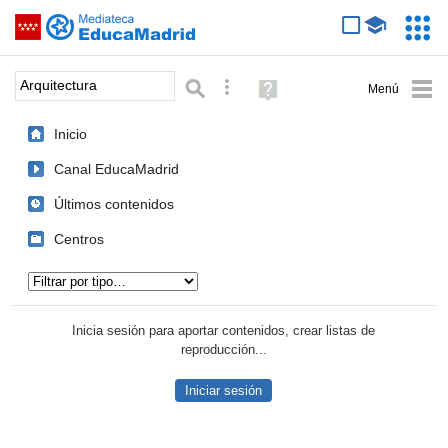
Mediateca de EducaMadrid
Saltar navegación
Servic
Educa
Palabra o frase:
Búsqueda avanzada
Ayuda
(en
ventana
Inicio
nueva)
Canal EducaMadrid
Últimos contenidos
Centros
Tipo de contenido:
Inicia sesión para aportar contenidos, crear listas de
reproducción...
Iniciar sesión