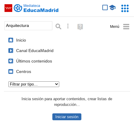
Mediateca de EducaMadrid
Saltar navegación
Servic
Educa
Palabra o frase:
Búsqueda avanzada
Ayuda
(en
ventana
Inicio
nueva)
Canal EducaMadrid
Últimos contenidos
Centros
Tipo de contenido:
Inicia sesión para aportar contenidos, crear listas de
reproducción...
Iniciar sesión