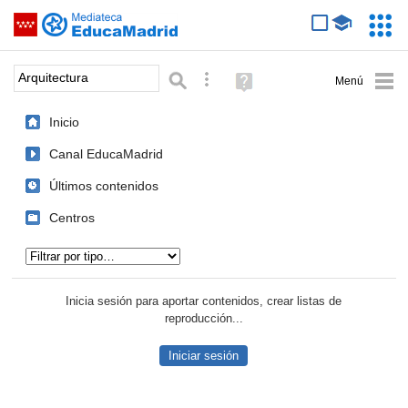
Mediateca de EducaMadrid
Saltar navegación
Servic
Educa
Palabra o frase:
Búsqueda avanzada
Ayuda
(en
ventana
Inicio
nueva)
Canal EducaMadrid
Últimos contenidos
Centros
Tipo de contenido:
Inicia sesión para aportar contenidos, crear listas de
reproducción...
Iniciar sesión