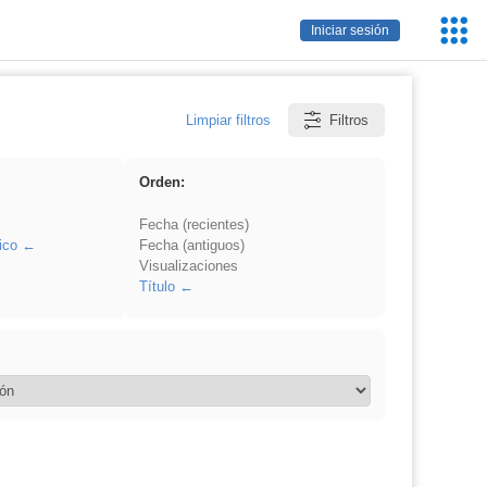
Servic
Iniciar sesión
Educa
Limpiar filtros
Filtros
Orden:
Fecha (recientes)
ico
Fecha (antiguos)
Visualizaciones
Título