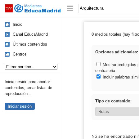
Mediateca de EducaMadrid
Saltar navegación
Palabra o frase:
Inicio
Canal EducaMadrid
0
medios totales (hay filtr
Resultados de: 
Últimos contenidos
Opciones adicionales:
Centros
Tipo de contenido:
Mostrar protegidos 
contraseña
Incluir palabras simi
Inicia sesión para aportar
contenidos, crear listas de
reproducción...
Tipo de contenido:
Iniciar sesión
No se ha encontrado ni