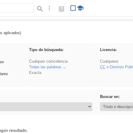
Búsqueda avanzada
Ayuda
(en
ventana
nueva)
os aplicados)
Arquitectura
Tipo de búsqueda:
Licencia:
Cualquier coincidencia
Cualquiera
por
Todas las palabras
CC
o Dominio Públ
Exacta
lares
Buscar en:
ngún resultado.