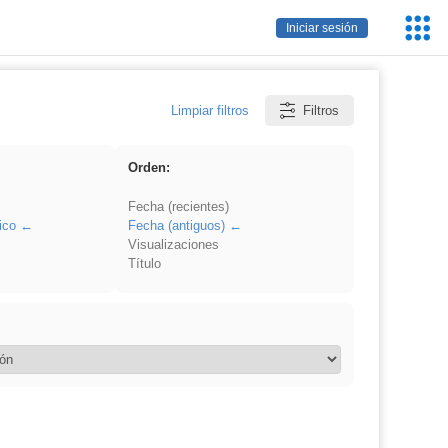
Servic
Iniciar sesión
Educa
Limpiar filtros
Filtros
Orden:
Fecha (recientes)
ico
Fecha (antiguos)
Visualizaciones
Título