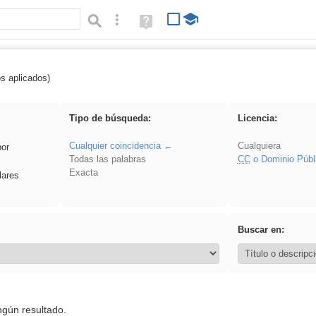
Búsqueda avanzada
Ayuda
(en
ventana
nueva)
os aplicados)
Arquitectura
Tipo de búsqueda:
Licencia:
Cualquier coincidencia
Cualquiera
por
Todas las palabras
CC
o Dominio Públ
Exacta
lares
Buscar en:
ngún resultado.