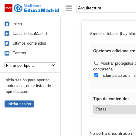
Mediateca de EducaMadrid
Saltar navegación
Palabra o frase:
Inicio
Canal EducaMadrid
0
medios totales (hay filtr
Resultados de: 
Últimos contenidos
Opciones adicionales:
Centros
Tipo de contenido:
Mostrar protegidos 
contraseña
Incluir palabras simi
Inicia sesión para aportar
contenidos, crear listas de
reproducción...
Tipo de contenido:
Iniciar sesión
No se ha encontrado ni