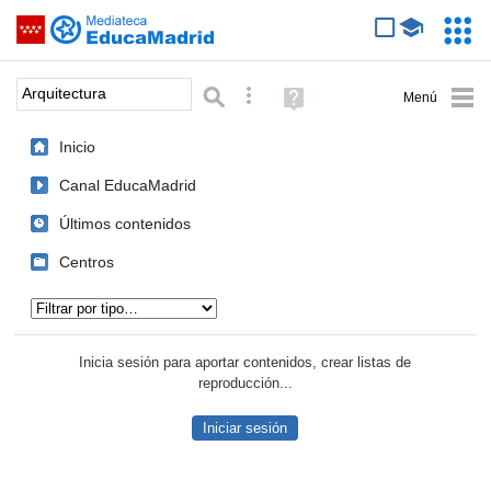
Mediateca de EducaMadrid
Saltar navegación
Servic
Educa
Palabra o frase:
Búsqueda avanzada
Ayuda
(en
ventana
Inicio
nueva)
Canal EducaMadrid
Últimos contenidos
Centros
Tipo de contenido:
Inicia sesión para aportar contenidos, crear listas de
reproducción...
Iniciar sesión