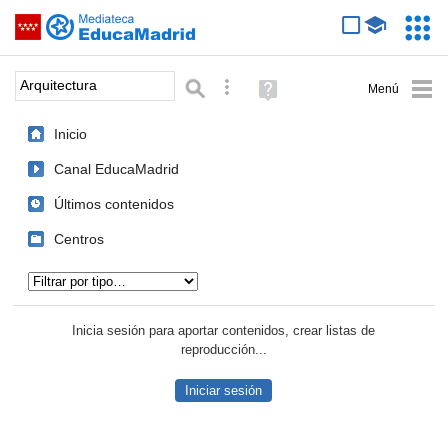
Mediateca de EducaMadrid
Saltar navegación
Servic
Educa
Palabra o frase:
Búsqueda avanzada
Ayuda
(en
ventana
Inicio
nueva)
Canal EducaMadrid
Últimos contenidos
Centros
Tipo de contenido:
Inicia sesión para aportar contenidos, crear listas de
reproducción...
Iniciar sesión