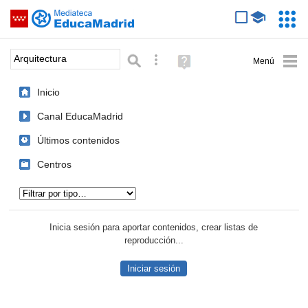
Mediateca de EducaMadrid
Saltar navegación
Servic
Educa
Palabra o frase:
Búsqueda avanzada
Ayuda
(en
ventana
Inicio
nueva)
Canal EducaMadrid
Últimos contenidos
Centros
Tipo de contenido:
Inicia sesión para aportar contenidos, crear listas de
reproducción...
Iniciar sesión