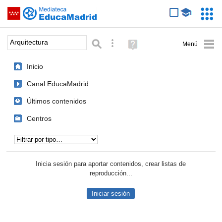
Mediateca de EducaMadrid
Saltar navegación
Servic
Educa
Palabra o frase:
Búsqueda avanzada
Ayuda
(en
ventana
Inicio
nueva)
Canal EducaMadrid
Últimos contenidos
Centros
Tipo de contenido:
Inicia sesión para aportar contenidos, crear listas de
reproducción...
Iniciar sesión