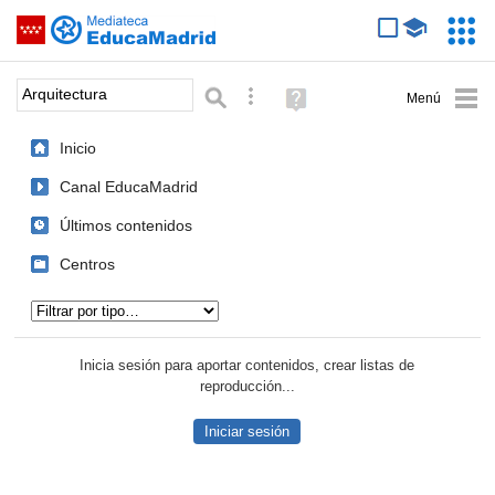
Mediateca de EducaMadrid
Saltar navegación
Servic
Educa
Palabra o frase:
Búsqueda avanzada
Ayuda
(en
ventana
Inicio
nueva)
Canal EducaMadrid
Últimos contenidos
Centros
Tipo de contenido:
Inicia sesión para aportar contenidos, crear listas de
reproducción...
Iniciar sesión