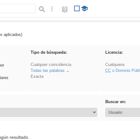
Búsqueda avanzada
Ayuda
(en
ventana
nueva)
os aplicados)
Arquitectura
Tipo de búsqueda:
Licencia:
Cualquier coincidencia
Cualquiera
por
Todas las palabras
CC
o Dominio Públ
Exacta
lares
Buscar en:
ngún resultado.