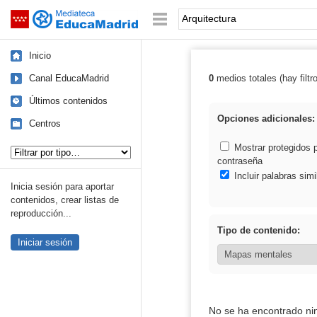
Mediateca de EducaMadrid
Saltar navegación
Palabra o frase:
Inicio
Canal EducaMadrid
0
medios totales (hay filtr
Resultados de: 
Últimos contenidos
Opciones adicionales:
Centros
Tipo de contenido:
Mostrar protegidos 
contraseña
Incluir palabras simi
Inicia sesión para aportar
contenidos, crear listas de
reproducción...
Tipo de contenido:
Iniciar sesión
No se ha encontrado ni