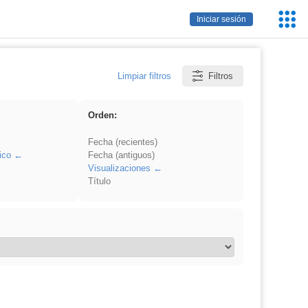
Servic
Iniciar sesión
Educa
Limpiar filtros
Filtros
Orden:
Fecha (recientes)
ico
Fecha (antiguos)
Visualizaciones
Título