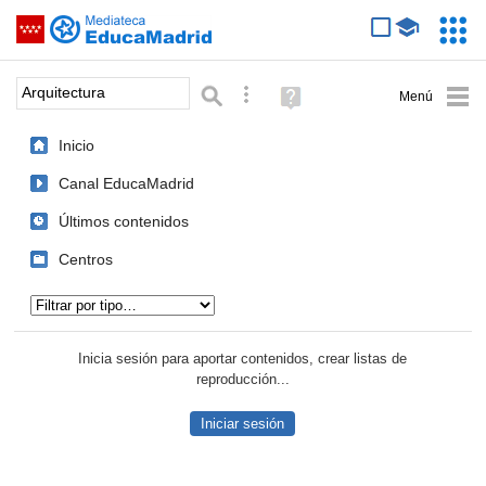
Mediateca de EducaMadrid
Saltar navegación
Servic
Educa
Palabra o frase:
Búsqueda avanzada
Ayuda
(en
ventana
Inicio
nueva)
Canal EducaMadrid
Últimos contenidos
Centros
Tipo de contenido:
Inicia sesión para aportar contenidos, crear listas de
reproducción...
Iniciar sesión