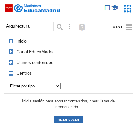
Mediateca de EducaMadrid
Saltar navegación
Servic
Educa
Palabra o frase:
Búsqueda avanzada
Ayuda
(en
ventana
Inicio
nueva)
Canal EducaMadrid
Últimos contenidos
Centros
Tipo de contenido:
Inicia sesión para aportar contenidos, crear listas de
reproducción...
Iniciar sesión