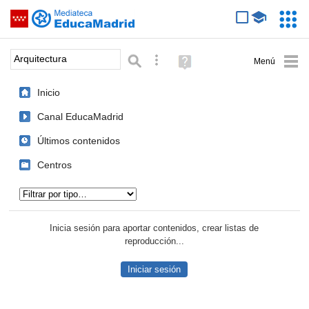
Mediateca de EducaMadrid
Saltar navegación
Servic
Educa
Palabra o frase:
Búsqueda avanzada
Ayuda
(en
ventana
Inicio
nueva)
Canal EducaMadrid
Últimos contenidos
Centros
Tipo de contenido:
Inicia sesión para aportar contenidos, crear listas de
reproducción...
Iniciar sesión