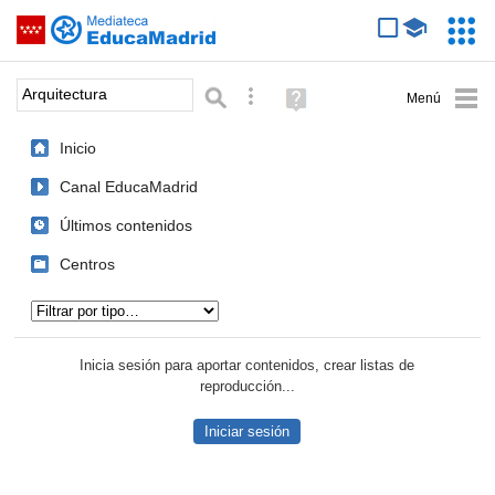
Mediateca de EducaMadrid
Saltar navegación
Servic
Educa
Palabra o frase:
Búsqueda avanzada
Ayuda
(en
ventana
Inicio
nueva)
Canal EducaMadrid
Últimos contenidos
Centros
Tipo de contenido:
Inicia sesión para aportar contenidos, crear listas de
reproducción...
Iniciar sesión