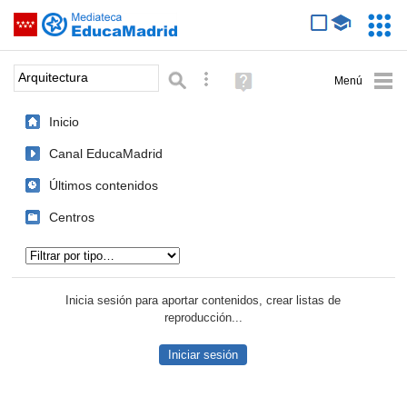
Mediateca de EducaMadrid
Saltar navegación
Servic
Educa
Palabra o frase:
Búsqueda avanzada
Ayuda
(en
ventana
Inicio
nueva)
Canal EducaMadrid
Últimos contenidos
Centros
Tipo de contenido:
Inicia sesión para aportar contenidos, crear listas de
reproducción...
Iniciar sesión