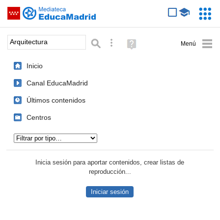
Mediateca de EducaMadrid
Saltar navegación
Servic
Educa
Palabra o frase:
Búsqueda avanzada
Ayuda
(en
ventana
Inicio
nueva)
Canal EducaMadrid
Últimos contenidos
Centros
Tipo de contenido:
Inicia sesión para aportar contenidos, crear listas de
reproducción...
Iniciar sesión