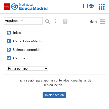
Mediateca de EducaMadrid
Saltar navegación
Servic
Educa
Palabra o frase:
Búsqueda avanzada
Ayuda
(en
ventana
Inicio
nueva)
Canal EducaMadrid
Últimos contenidos
Centros
Tipo de contenido:
Inicia sesión para aportar contenidos, crear listas de
reproducción...
Iniciar sesión