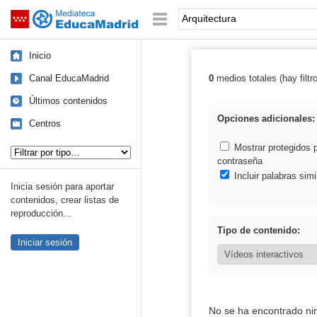
Mediateca de EducaMadrid
Saltar navegación
Palabra o frase:
Inicio
Canal EducaMadrid
0
medios totales (hay filtr
Resultados de: 
Últimos contenidos
Opciones adicionales:
Centros
Tipo de contenido:
Mostrar protegidos 
contraseña
Incluir palabras simi
Inicia sesión para aportar
contenidos, crear listas de
reproducción...
Tipo de contenido:
Iniciar sesión
No se ha encontrado ni