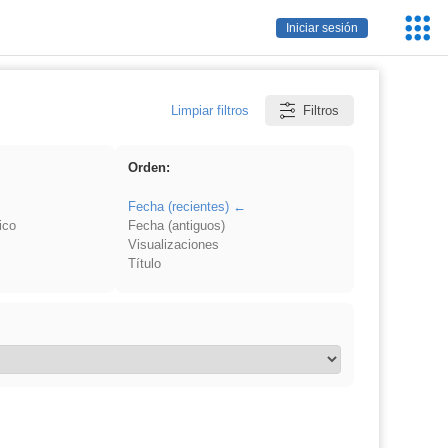
Servic
Iniciar sesión
Educa
Limpiar filtros
Filtros
Orden:
Fecha (recientes)
ico
Fecha (antiguos)
Visualizaciones
Título