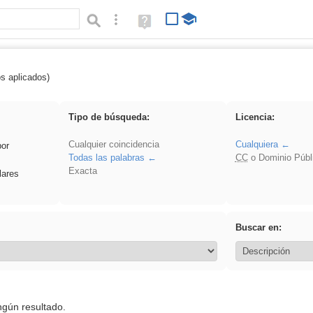
Búsqueda avanzada
Ayuda
(en
ventana
nueva)
os aplicados)
Arquitectura
Tipo de búsqueda:
Licencia:
Cualquier coincidencia
Cualquiera
por
Todas las palabras
CC
o Dominio Públ
Exacta
lares
Buscar en:
ngún resultado.