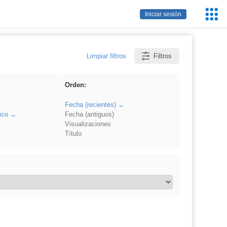
Servic
Iniciar sesión
Educa
Limpiar filtros
Filtros
Orden:
Fecha (recientes)
ico
Fecha (antiguos)
Visualizaciones
Título