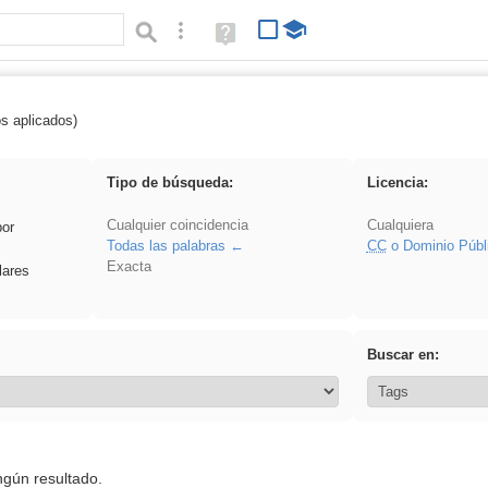
Búsqueda avanzada
Ayuda
(en
ventana
nueva)
os aplicados)
Arquitectura
Tipo de búsqueda:
Licencia:
Cualquier coincidencia
Cualquiera
por
Todas las palabras
CC
o Dominio Públ
Exacta
lares
Buscar en:
ngún resultado.