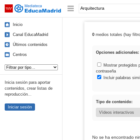
Mediateca de EducaMadrid
Saltar navegación
Palabra o frase:
Inicio
Canal EducaMadrid
0
medios totales (hay filtr
Resultados de: 
Últimos contenidos
Opciones adicionales:
Centros
Tipo de contenido:
Mostrar protegidos 
contraseña
Incluir palabras simi
Inicia sesión para aportar
contenidos, crear listas de
reproducción...
Tipo de contenido:
Iniciar sesión
No se ha encontrado ni