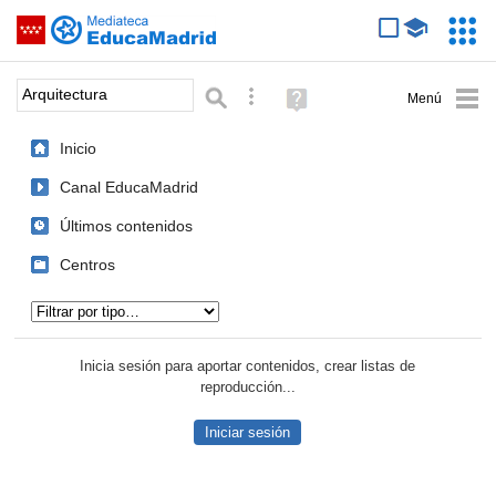
Mediateca de EducaMadrid
Saltar navegación
Servic
Educa
Palabra o frase:
Búsqueda avanzada
Ayuda
(en
ventana
Inicio
nueva)
Canal EducaMadrid
Últimos contenidos
Centros
Tipo de contenido:
Inicia sesión para aportar contenidos, crear listas de
reproducción...
Iniciar sesión