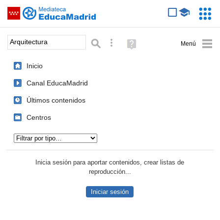
Mediateca de EducaMadrid
Saltar navegación
Servic
Educa
Palabra o frase:
Búsqueda avanzada
Ayuda
(en
ventana
Inicio
nueva)
Canal EducaMadrid
Últimos contenidos
Centros
Tipo de contenido:
Inicia sesión para aportar contenidos, crear listas de
reproducción...
Iniciar sesión