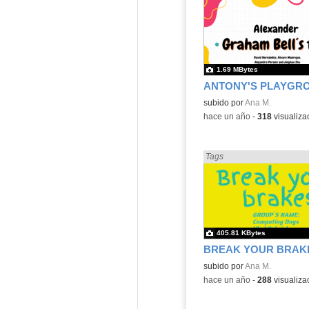
1.69 MBytes
ANTONY'S PLAYGR
Contenido educativo.
subido por
Ana M.
-
hace un año
-
318
visualiza
Encontrado «Arquitectura» 
Tags
405.81 KBytes
BREAK YOUR BRAK
Contenido educativo.
subido por
Ana M.
-
hace un año
-
288
visualiza