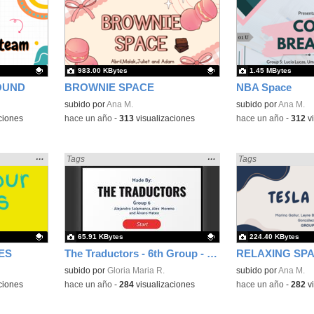
la
la
ubicación
ubicación
de la
de la
búsqueda
búsqueda
983.00 KBytes
1.45 MBytes
OUND
BROWNIE SPACE
NBA Space
Contenido educativo.
subido por
Ana M.
Contenido educativo
subido por
Ana M.
ciones
-
hace un año
-
313
visualizaciones
-
hace un año
-
312
vi
Mostrar
…
Mostrar
…
en:
Encontrado «Arquitectura» en:
Tags
Encontrado «Arquit
Tags
la
la
ubicación
ubicación
de la
de la
búsqueda
búsqueda
65.91 KBytes
224.40 KBytes
ES
The Traductors - 6th Group - 3rd C ESO - IES Manuel de Falla (Móstoles)
RELAXING SP
Contenido educativo.
subido por
Gloria Maria R.
Contenido educativo
subido por
Ana M.
ciones
-
hace un año
-
284
visualizaciones
-
hace un año
-
282
vi