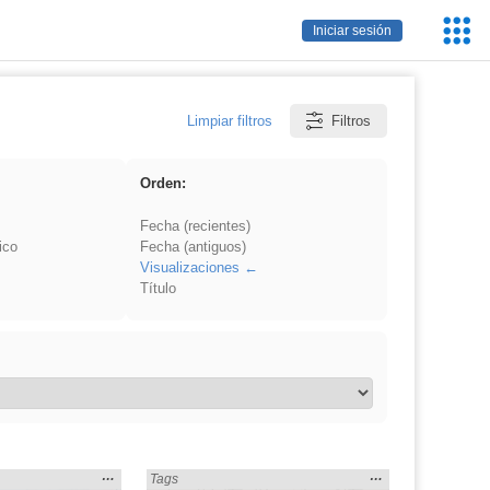
Servic
Iniciar sesión
Educa
Limpiar filtros
Filtros
Orden:
Fecha (recientes)
ico
Fecha (antiguos)
Visualizaciones
Título
Mostrar
…
Mostrar
…
ectura» en:
Encontrado «Arquitectura» en:
Tags