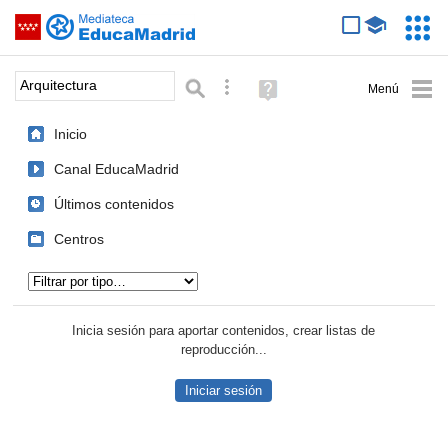
Mediateca de EducaMadrid
Saltar navegación
Servic
Educa
Palabra o frase:
Búsqueda avanzada
Ayuda
(en
ventana
Inicio
nueva)
Canal EducaMadrid
Últimos contenidos
Centros
Tipo de contenido:
Inicia sesión para aportar contenidos, crear listas de
reproducción...
Iniciar sesión