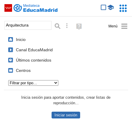
Mediateca de EducaMadrid
Saltar navegación
Servic
Educa
Palabra o frase:
Búsqueda avanzada
Ayuda
(en
ventana
Inicio
nueva)
Canal EducaMadrid
Últimos contenidos
Centros
Tipo de contenido:
Inicia sesión para aportar contenidos, crear listas de
reproducción...
Iniciar sesión