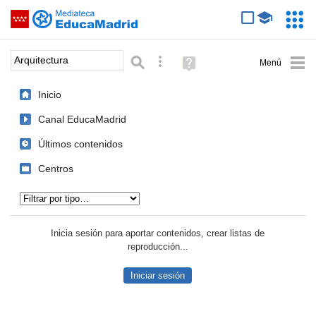
Mediateca de EducaMadrid
Saltar navegación
Servic
Educa
Palabra o frase:
Búsqueda avanzada
Ayuda
(en
ventana
Inicio
nueva)
Canal EducaMadrid
Últimos contenidos
Centros
Tipo de contenido:
Inicia sesión para aportar contenidos, crear listas de
reproducción...
Iniciar sesión