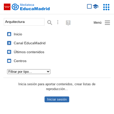
Mediateca de EducaMadrid
Saltar navegación
Servic
Educa
Palabra o frase:
Búsqueda avanzada
Ayuda
(en
ventana
Inicio
nueva)
Canal EducaMadrid
Últimos contenidos
Centros
Tipo de contenido:
Inicia sesión para aportar contenidos, crear listas de
reproducción...
Iniciar sesión