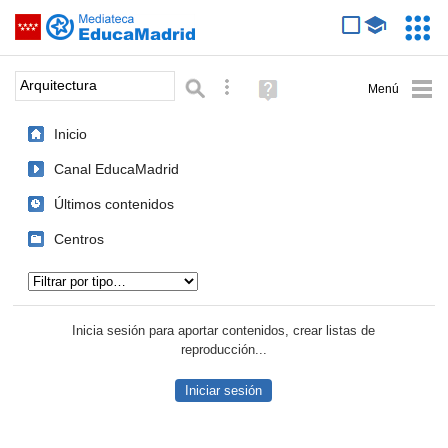
Mediateca de EducaMadrid
Saltar navegación
Servic
Educa
Palabra o frase:
Búsqueda avanzada
Ayuda
(en
ventana
Inicio
nueva)
Canal EducaMadrid
Últimos contenidos
Centros
Tipo de contenido:
Inicia sesión para aportar contenidos, crear listas de
reproducción...
Iniciar sesión