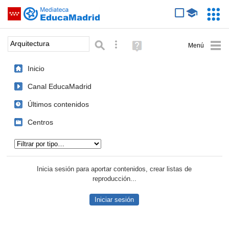
Mediateca de EducaMadrid
Saltar navegación
Servic
Educa
Palabra o frase:
Búsqueda avanzada
Ayuda
(en
ventana
Inicio
nueva)
Canal EducaMadrid
Últimos contenidos
Centros
Tipo de contenido:
Inicia sesión para aportar contenidos, crear listas de
reproducción...
Iniciar sesión