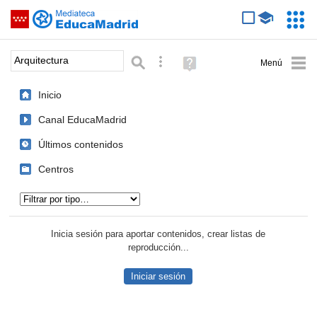
Mediateca de EducaMadrid
Saltar navegación
Servic
Educa
Palabra o frase:
Búsqueda avanzada
Ayuda
(en
ventana
Inicio
nueva)
Canal EducaMadrid
Últimos contenidos
Centros
Tipo de contenido:
Inicia sesión para aportar contenidos, crear listas de
reproducción...
Iniciar sesión