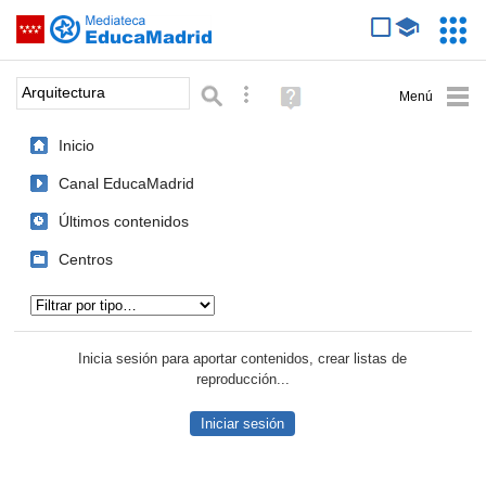
Mediateca de EducaMadrid
Saltar navegación
Servic
Educa
Palabra o frase:
Búsqueda avanzada
Ayuda
(en
ventana
Inicio
nueva)
Canal EducaMadrid
Últimos contenidos
Centros
Tipo de contenido:
Inicia sesión para aportar contenidos, crear listas de
reproducción...
Iniciar sesión