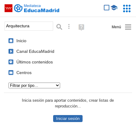
Mediateca de EducaMadrid
Saltar navegación
Servic
Educa
Palabra o frase:
Búsqueda avanzada
Ayuda
(en
ventana
Inicio
nueva)
Canal EducaMadrid
Últimos contenidos
Centros
Tipo de contenido:
Inicia sesión para aportar contenidos, crear listas de
reproducción...
Iniciar sesión