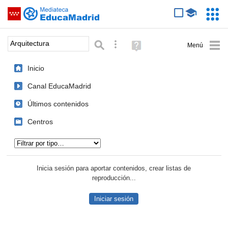
Mediateca de EducaMadrid
Saltar navegación
Servic
Educa
Palabra o frase:
Búsqueda avanzada
Ayuda
(en
ventana
Inicio
nueva)
Canal EducaMadrid
Últimos contenidos
Centros
Tipo de contenido:
Inicia sesión para aportar contenidos, crear listas de
reproducción...
Iniciar sesión