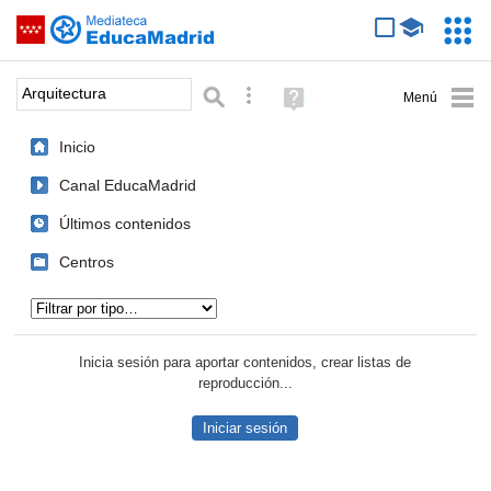
Mediateca de EducaMadrid
Saltar navegación
Servic
Educa
Palabra o frase:
Búsqueda avanzada
Ayuda
(en
ventana
Inicio
nueva)
Canal EducaMadrid
Últimos contenidos
Centros
Tipo de contenido:
Inicia sesión para aportar contenidos, crear listas de
reproducción...
Iniciar sesión