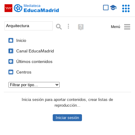
Mediateca de EducaMadrid
Saltar navegación
Servic
Educa
Palabra o frase:
Búsqueda avanzada
Ayuda
(en
ventana
Inicio
nueva)
Canal EducaMadrid
Últimos contenidos
Centros
Tipo de contenido:
Inicia sesión para aportar contenidos, crear listas de
reproducción...
Iniciar sesión