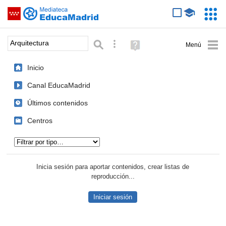
Mediateca de EducaMadrid
Saltar navegación
Servic
Educa
Palabra o frase:
Búsqueda avanzada
Ayuda
(en
ventana
Inicio
nueva)
Canal EducaMadrid
Últimos contenidos
Centros
Tipo de contenido:
Inicia sesión para aportar contenidos, crear listas de
reproducción...
Iniciar sesión