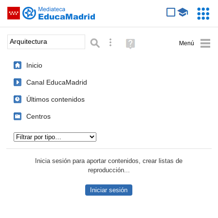
Mediateca de EducaMadrid
Saltar navegación
Servic
Educa
Palabra o frase:
Búsqueda avanzada
Ayuda
(en
ventana
Inicio
nueva)
Canal EducaMadrid
Últimos contenidos
Centros
Tipo de contenido:
Inicia sesión para aportar contenidos, crear listas de
reproducción...
Iniciar sesión