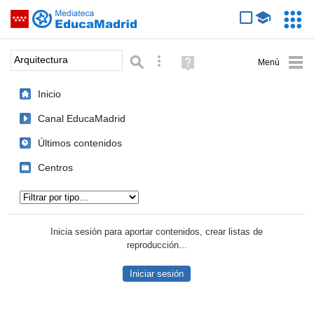
Mediateca de EducaMadrid
Saltar navegación
Servic
Educa
Palabra o frase:
Búsqueda avanzada
Ayuda
(en
ventana
Inicio
nueva)
Canal EducaMadrid
Últimos contenidos
Centros
Tipo de contenido:
Inicia sesión para aportar contenidos, crear listas de
reproducción...
Iniciar sesión