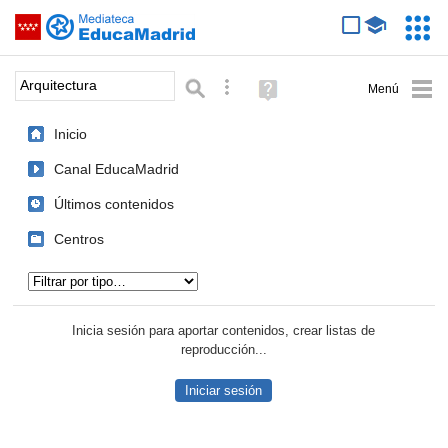
Mediateca de EducaMadrid
Saltar navegación
Servic
Educa
Palabra o frase:
Búsqueda avanzada
Ayuda
(en
ventana
Inicio
nueva)
Canal EducaMadrid
Últimos contenidos
Centros
Tipo de contenido:
Inicia sesión para aportar contenidos, crear listas de
reproducción...
Iniciar sesión