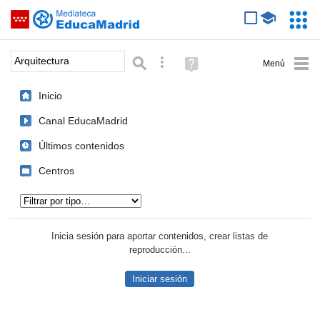
Mediateca de EducaMadrid
Saltar navegación
Servic
Educa
Palabra o frase:
Búsqueda avanzada
Ayuda
(en
ventana
Inicio
nueva)
Canal EducaMadrid
Últimos contenidos
Centros
Tipo de contenido:
Inicia sesión para aportar contenidos, crear listas de
reproducción...
Iniciar sesión