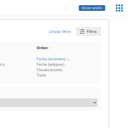
Servic
Iniciar sesión
Educa
Limpiar filtros
Filtros
Orden:
Fecha (recientes)
ico
Fecha (antiguos)
Visualizaciones
Título