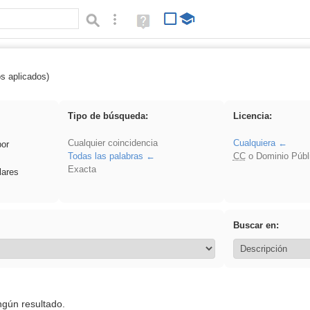
Búsqueda avanzada
Ayuda
(en
ventana
nueva)
os aplicados)
Arquitectura
Tipo de búsqueda:
Licencia:
Cualquier coincidencia
Cualquiera
por
Todas las palabras
CC
o Dominio Públ
Exacta
lares
Buscar en:
ngún resultado.