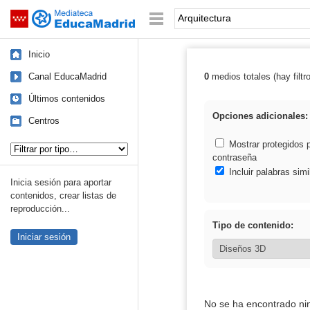
Mediateca de EducaMadrid
Saltar navegación
Palabra o frase:
Inicio
Canal EducaMadrid
0
medios totales (hay filtr
Resultados de: 
Últimos contenidos
Opciones adicionales:
Centros
Tipo de contenido:
Mostrar protegidos 
contraseña
Incluir palabras simi
Inicia sesión para aportar
contenidos, crear listas de
reproducción...
Tipo de contenido:
Iniciar sesión
No se ha encontrado ni