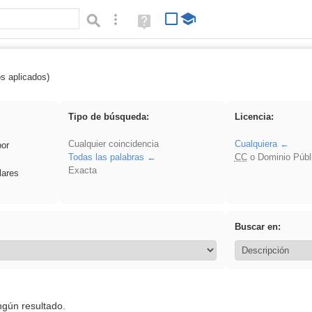
Búsqueda avanzada
Ayuda
(en
ventana
nueva)
os aplicados)
Arquitectura
Tipo de búsqueda:
Licencia:
Cualquier coincidencia
Cualquiera
por
Todas las palabras
CC
o Dominio Públ
Exacta
lares
Buscar en:
ngún resultado.