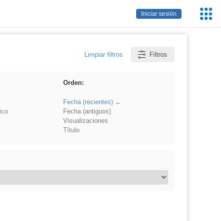
Servic
Iniciar sesión
Educa
Limpiar filtros
Filtros
Orden:
Fecha (recientes)
ico
Fecha (antiguos)
Visualizaciones
Título