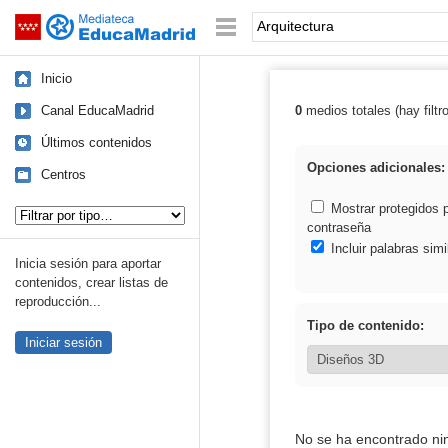
Mediateca de EducaMadrid
Saltar navegación
Palabra o frase:
Inicio
Canal EducaMadrid
0
medios totales (hay filtr
Resultados de: 
Últimos contenidos
Opciones adicionales:
Centros
Tipo de contenido:
Mostrar protegidos 
contraseña
Incluir palabras simi
Inicia sesión para aportar
contenidos, crear listas de
reproducción...
Tipo de contenido:
Iniciar sesión
No se ha encontrado ni