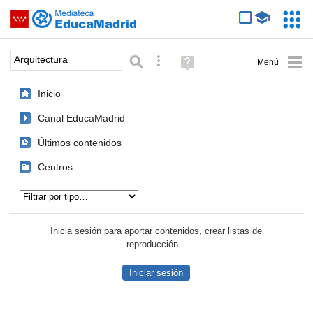
Mediateca de EducaMadrid
Saltar navegación
Servic
Educa
Palabra o frase:
Búsqueda avanzada
Ayuda
(en
ventana
Inicio
nueva)
Canal EducaMadrid
Últimos contenidos
Centros
Tipo de contenido:
Inicia sesión para aportar contenidos, crear listas de
reproducción...
Iniciar sesión