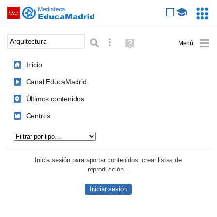
Mediateca de EducaMadrid
Saltar navegación
Servic
Educa
Palabra o frase:
Búsqueda avanzada
Ayuda
(en
ventana
Inicio
nueva)
Canal EducaMadrid
Últimos contenidos
Centros
Tipo de contenido:
Inicia sesión para aportar contenidos, crear listas de
reproducción...
Iniciar sesión