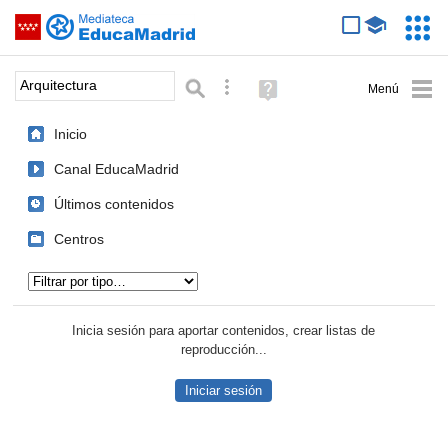
Mediateca de EducaMadrid
Saltar navegación
Servic
Educa
Palabra o frase:
Búsqueda avanzada
Ayuda
(en
ventana
Inicio
nueva)
Canal EducaMadrid
Últimos contenidos
Centros
Tipo de contenido:
Inicia sesión para aportar contenidos, crear listas de
reproducción...
Iniciar sesión