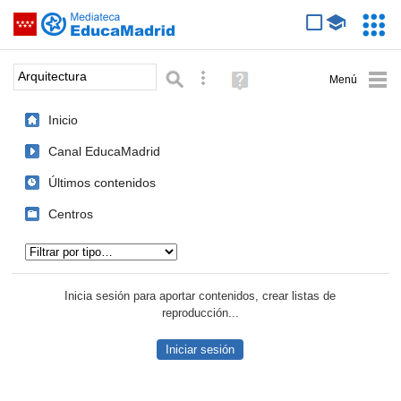
Mediateca de EducaMadrid
Saltar navegación
Servic
Educa
Palabra o frase:
Búsqueda avanzada
Ayuda
(en
ventana
Inicio
nueva)
Canal EducaMadrid
Últimos contenidos
Centros
Tipo de contenido:
Inicia sesión para aportar contenidos, crear listas de
reproducción...
Iniciar sesión