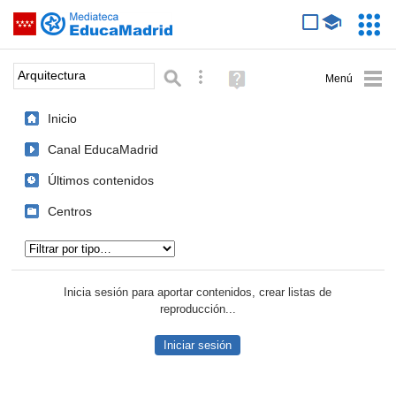
Mediateca de EducaMadrid
Saltar navegación
Servic
Educa
Palabra o frase:
Búsqueda avanzada
Ayuda
(en
ventana
Inicio
nueva)
Canal EducaMadrid
Últimos contenidos
Centros
Tipo de contenido:
Inicia sesión para aportar contenidos, crear listas de
reproducción...
Iniciar sesión