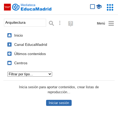
Mediateca de EducaMadrid
Saltar navegación
Servic
Educa
Palabra o frase:
Búsqueda avanzada
Ayuda
(en
ventana
Inicio
nueva)
Canal EducaMadrid
Últimos contenidos
Centros
Tipo de contenido:
Inicia sesión para aportar contenidos, crear listas de
reproducción...
Iniciar sesión