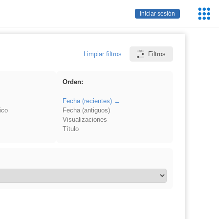
Servic
Iniciar sesión
Educa
Limpiar filtros
Filtros
Orden:
Fecha (recientes)
ico
Fecha (antiguos)
Visualizaciones
Título