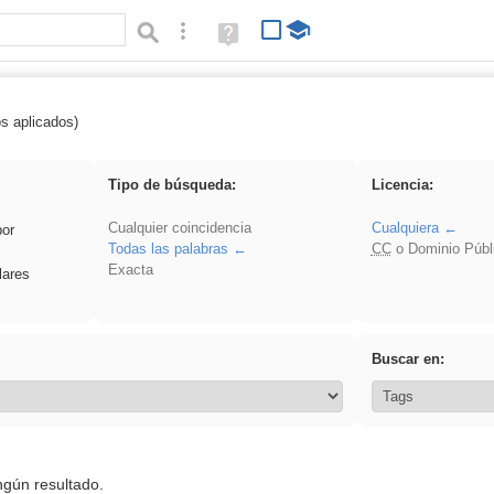
Búsqueda avanzada
Ayuda
(en
ventana
nueva)
os aplicados)
Arquitectura
Tipo de búsqueda:
Licencia:
Cualquier coincidencia
Cualquiera
por
Todas las palabras
CC
o Dominio Públ
Exacta
lares
Buscar en:
ngún resultado.