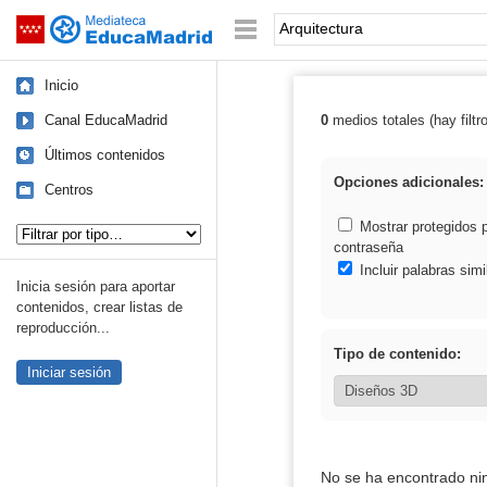
Mediateca de EducaMadrid
Saltar navegación
Palabra o frase:
Inicio
Canal EducaMadrid
0
medios totales (hay filtr
Resultados de: 
Últimos contenidos
Opciones adicionales:
Centros
Tipo de contenido:
Mostrar protegidos 
contraseña
Incluir palabras simi
Inicia sesión para aportar
contenidos, crear listas de
reproducción...
Tipo de contenido:
Iniciar sesión
No se ha encontrado ni