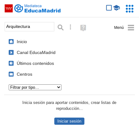
Mediateca de EducaMadrid
Saltar navegación
Servic
Educa
Palabra o frase:
Búsqueda avanzada
Ayuda
(en
ventana
Inicio
nueva)
Canal EducaMadrid
Últimos contenidos
Centros
Tipo de contenido:
Inicia sesión para aportar contenidos, crear listas de
reproducción...
Iniciar sesión